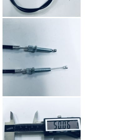
Код:
TR1238
205 грн.
В наличии
До комплекта...
В корзину
Длина рубашки (с резьбой) 113см, резьба 8мм, диаметр
рубашки 6,5мм, диаметр троса 2,0мм с вилкой на конце
Трос сцепления для мотоблока DIGGER (L-1400) D-690