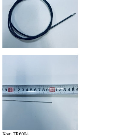
Код:
TR1127
140 грн.
В наличии
До комплекта...
В корзину
Трос газа (кожа - L=1,5 м , жила - L=1,8м )