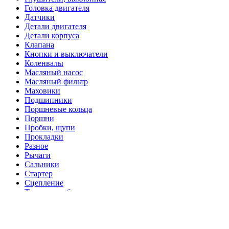
Головка двигателя
Датчики
Детали двигателя
Детали корпуса
Клапана
Кнопки и выключатели
Коленвалы
Масляный насос
Масляный фильтр
Маховики
Подшипники
Поршневые кольца
Поршни
Пробки, щупи
Прокладки
Разное
Рычаги
Сальники
Стартер
Сцепление
Топливные баки
Топливные шланги
Топливный краник
Топливный насос
Топливный фильтр