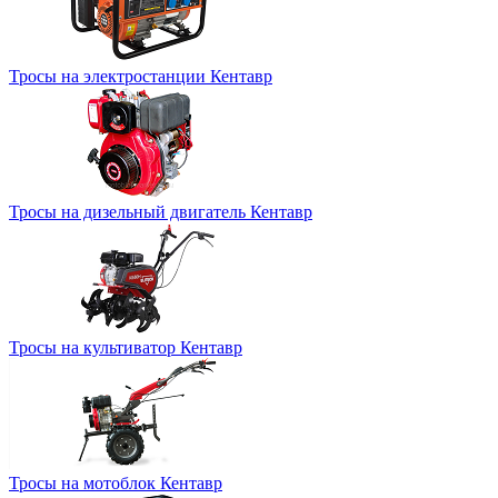
Тросы на электростанции Кентавр
Тросы на дизельный двигатель Кентавр
Тросы на культиватор Кентавр
Тросы на мотоблок Кентавр