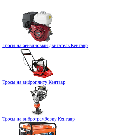
Тросы на бензиновый двигатель Кентавр
Тросы на виброплиту Кентавр
Тросы на вибротрамбовку Кентавр