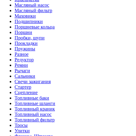
Масляный насос
Масляный фильтр
Маховики
Подшипники
Поршневые кольца
Поршни
Пробки, щупи
Прокладки
Пружины
Разное
Редуктор
Ремни
Рычаги
Сальники
Свечи зажигания
Стартер
Сцепление
Топливные баки
Топливные шланги
Топливный краник
Топливный насос
Топливный фильтр
Тросы
Улитки