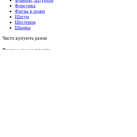
Фланцы, Штуцера
Форсунка
Фрезы и ножи
Шатун
Шестерня
Шкивы
Часто купують разом
Радимо до комплекту
×
MotoService.com.ua
Магазин запчастей для садового и строительного
оборудования
Информация
Главная
Доставка и оплата
Контакты
Возврат и Обмен