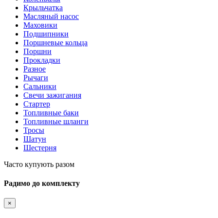
Крыльчатка
Масляный насос
Маховики
Подшипники
Поршневые кольца
Поршни
Прокладки
Разное
Рычаги
Сальники
Свечи зажигания
Стартер
Топливные баки
Топливные шланги
Тросы
Шатун
Шестерня
Часто купують разом
Радимо до комплекту
×