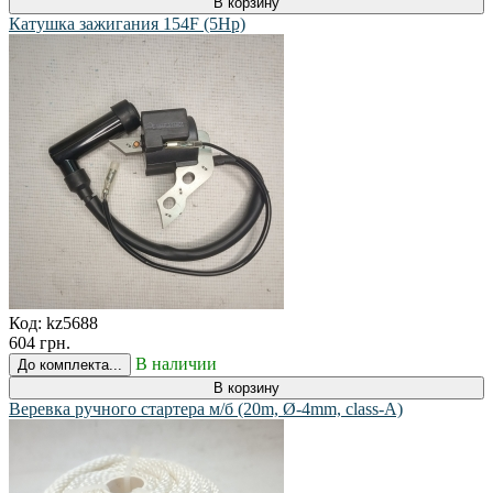
В корзину
Катушка зажигания 154F (5Hp)
Код:
kz5688
604 грн.
В наличии
До комплекта...
В корзину
Веревка ручного стартера м/б (20m, Ø-4mm, class-A)