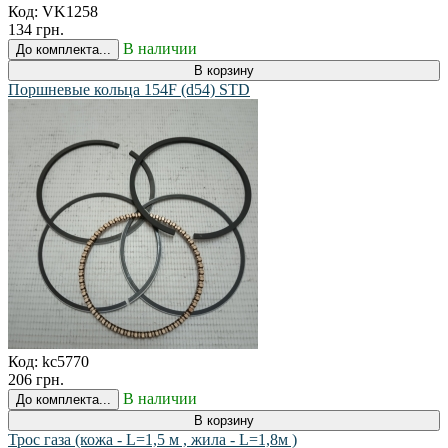
Код:
VK1258
134 грн.
В наличии
До комплекта...
В корзину
Поршневые кольца 154F (d54) STD
Код:
kc5770
206 грн.
В наличии
До комплекта...
В корзину
Трос газа (кожа - L=1,5 м , жила - L=1,8м )