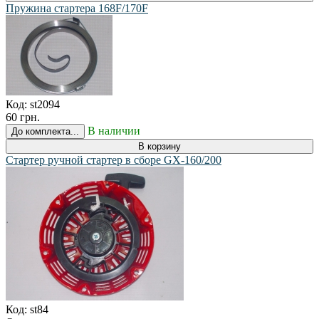
Пружина стартера 168F/170F
Код:
st2094
60 грн.
В наличии
До комплекта...
В корзину
Стартер ручной стартер в сборе GX-160/200
Код:
st84