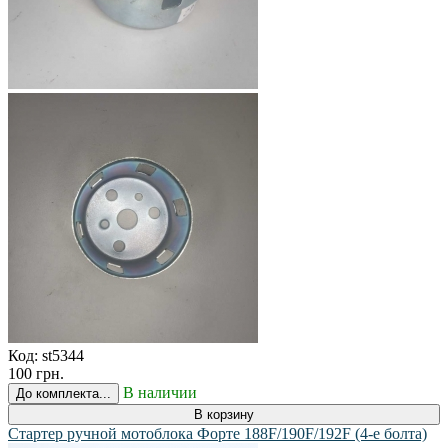
Код:
st5344
100 грн.
В наличии
До комплекта...
В корзину
Стартер ручной мотоблока Форте 188F/190F/192F (4-е болта)