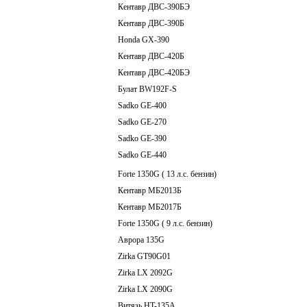
Кентавр ДВС-390БЭ
Кентавр ДВС-390Б
Honda GX-390
Кентавр ДВС-420Б
Кентавр ДВС-420БЭ
Булат BW192F-S
Sadko GE-400
Sadko GE-270
Sadko GE-390
Sadko GE-440
Forte 1350G ( 13 л.с. бензин)
Кентавр МБ2013Б
Кентавр МБ2017Б
Forte 1350G ( 9 л.с. бензин)
Аврора 135G
Zirka GT90G01
Zirka LX 2092G
Zirka LX 2090G
Витязь HT-135А