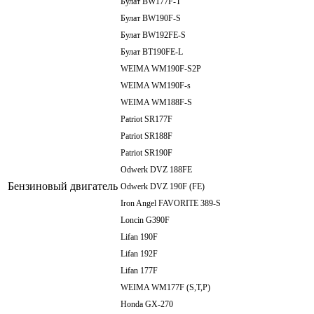
Булат BW177F-Т
Булат BW190F-S
Булат BW192FE-S
Булат BТ190FЕ-L
WEIMA WM190F-S2P
WEIMA WM190F-s
WEIMA WM188F-S
Patriot SR177F
Patriot SR188F
Patriot SR190F
Odwerk DVZ 188FE
Бензиновый двигатель
Odwerk DVZ 190F (FE)
Iron Angel FAVORITE 389-S
Loncin G390F
Lifan 190F
Lifan 192F
Lifan 177F
WEIMA WM177F (S,T,P)
Honda GX-270