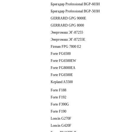
Бригадир Professional BGP-603Н
Бригадир Professional BGP-503Н
GERRARD GPG 9000E
GERRARD GPG 8000
Энергомаш ЭГ-87255
Энергомаш ЭГ-87255Е
Firman FPG 7800 E2
Forte FG6500
Forte FG6500EW
Forte FG8000EA
Forte FG6500E
Kepland A5500
Forte F188
Forte F192
Forte F390G
Forte F190
Loncin G270F
Loncin G420F