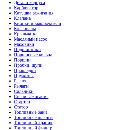
Детали корпуса
Карбюратор
Катушка зажигания
Клапана
Кнопки и выключатели
Коленвалы
Крыльчатка
Масляный насос
Маховики
Подшипники
Поршневые кольца
Поршни
Пробки, щупи
Прокладки
Пружины
Разное
Рычаги
Сальники
Свечи зажигания
Стартер
Статор
Топливные баки
Топливные шланги
Топливный краник
Топливный фильтр