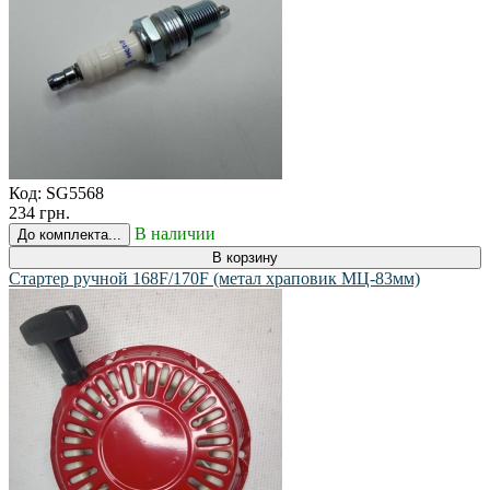
Код:
SG5568
234 грн.
В наличии
До комплекта...
В корзину
Стартер ручной 168F/170F (метал храповик МЦ-83мм)