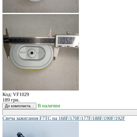
Код:
VF1029
189 грн.
В наличии
До комплекта...
Свеча зажигания F7TC на 168F/170F/177F/188F/190F/192F