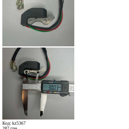
Код:
kz5367
287 грн.