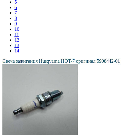
5
6
7
8
9
10
11
12
13
14
Свеча зажигания Husqvarna HQT-7 оригинал 5908442-01