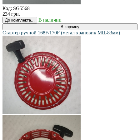
Код:
SG5568
234 грн.
В наличии
До комплекта...
В корзину
Стартер ручной 168F/170F (метал храповик МЦ-83мм)