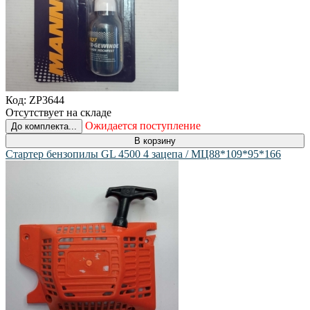
Код:
ZP3644
Отсутствует на складе
Ожидается поступление
До комплекта...
В корзину
Стартер бензопилы GL 4500 4 зацепа / МЦ88*109*95*166