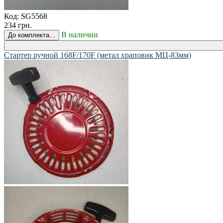
Код:
SG5568
234 грн.
В наличии
До комплекта...
Стартер ручной 168F/170F (метал храповик МЦ-83мм)