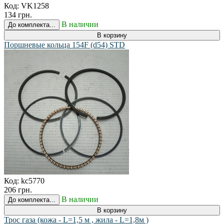
Код:
VK1258
134 грн.
В наличии
До комплекта...
В корзину
Поршневые кольца 154F (d54) STD
Код:
kc5770
206 грн.
В наличии
До комплекта...
В корзину
Трос газа (кожа - L=1,5 м , жила - L=1,8м )