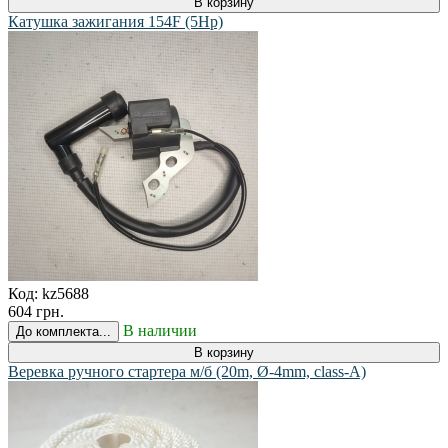
В корзину
Катушка зажигания 154F (5Hp)
Код:
kz5688
604 грн.
В наличии
До комплекта...
В корзину
Веревка ручного стартера м/б (20m, Ø-4mm, class-A)