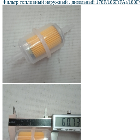
Фильтр топливный наружный , дизельный 178F/186F(FA)/188F