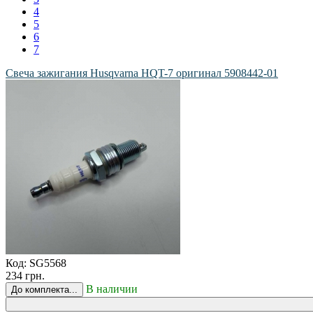
4
5
6
7
Свеча зажигания Husqvarna HQT-7 оригинал 5908442-01
Код:
SG5568
234 грн.
В наличии
До комплекта...