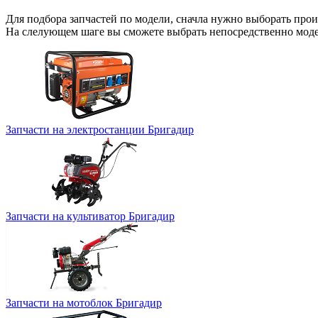
Для подбора запчастей по модели, сначла нужно выборать прои
На слелующем шаге вы сможете выбрать непосредственно мод
Запчасти на электростанции Бригадир
Запчасти на культиватор Бригадир
Запчасти на мотоблок Бригадир