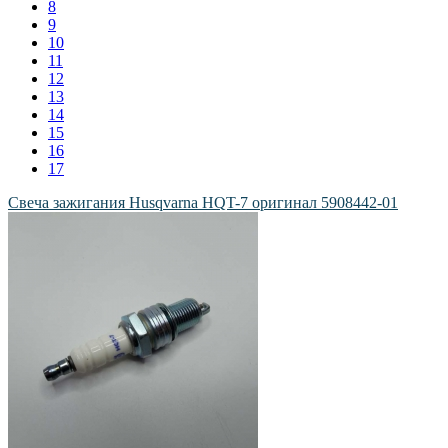
8
9
10
11
12
13
14
15
16
17
Свеча зажигания Husqvarna HQT-7 оригинал 5908442-01