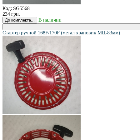
Код:
SG5568
234 грн.
В наличии
До комплекта...
Стартер ручной 168F/170F (метал храповик МЦ-83мм)